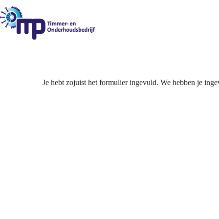
Ga
naar
de
inhoud
Je hebt zojuist het formulier ingevuld. We hebben je inge