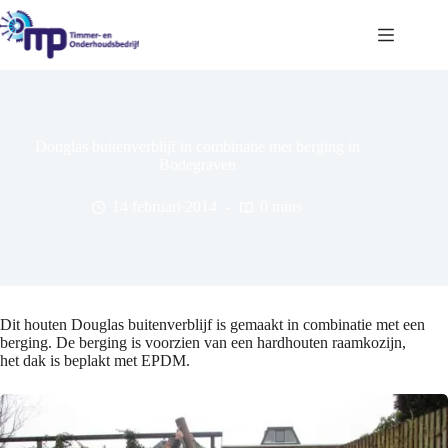
Ga
naar
de
inhoud
Douglas buitenverblijf in combinatie met berging in
Bodegraven
14 februari 2014
0 mins
Dit houten Douglas buitenverblijf is gemaakt in combinatie met een
berging. De berging is voorzien van een hardhouten raamkozijn,
het dak is beplakt met EPDM.