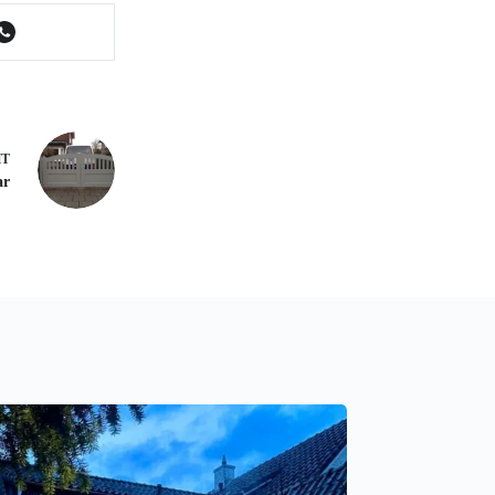
HT
ar