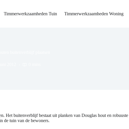
Timmerwerkzaamheden Tuin
Timmerwerkzaamheden Woning
uten buitenverblijf plaatsen
juni 2012
0 mins
. Het buitenverblijf bestaat uit planken van Douglas hout en robuuste 
 in de tuin van de bewoners.