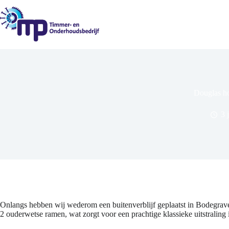
Ga
naar
de
inhoud
Douglas ho
3 
Onlangs hebben wij wederom een buitenverblijf geplaatst in Bodegraven
2 ouderwetse ramen, wat zorgt voor een prachtige klassieke uitstraling