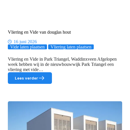
Vliering en Vide van douglas hout
16 juni 2026
Vide laten plaatsen
Vliering laten plaatsen
Vliering en Vide in Park Triangel, Waddinxveen Afgelopen
week hebben wij in de nieuwbouwwijk Park Triangel een
vliering met vide…
Lees verder
Vliering
en
Vide
van
douglas
hout