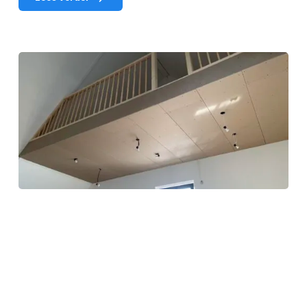
Vliering
geplaatst
Kreta
Laan
Rotterdam