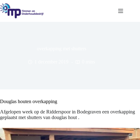
Ga
naar
de
inhoud
overkapping met shutters
1 december 2019
0 mins
Douglas houten overkapping
Afgelopen week op de Ridderspoor in Bodegraven een overkapping
geplaatst met shutters van douglas hout .