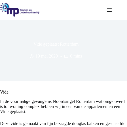
Ga
naar
de
inhoud
Vide geplaatst Rotterdam
19 mei 2020
0 mins
Vide
In de voormalige gevangenis Noordsingel Rotterdam wat omgetoverd
is tot woning complex hebben wij in een van de appartementen een
Vide geplaatst.
Deze vide is gemaakt van fijn bezaagde douglas balken en geschaafde