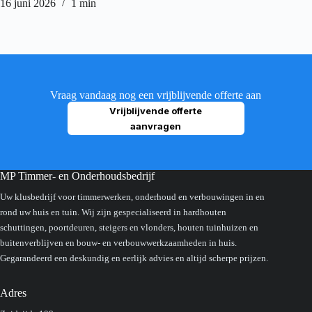
16 juni 2026
1 min
19 janua
Vraag vandaag nog een vrijblijvende offerte aan
Vrijblijvende offerte
aanvragen
MP Timmer- en Onderhoudsbedrijf
Uw klusbedrijf voor timmerwerken, onderhoud en verbouwingen in en
rond uw huis en tuin. Wij zijn gespecialiseerd in hardhouten
schuttingen, poortdeuren, steigers en vlonders, houten tuinhuizen en
buitenverblijven en bouw- en verbouwwerkzaamheden in huis.
Gegarandeerd een deskundig en eerlijk advies en altijd scherpe prijzen.
Adres