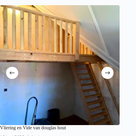
Vliering en Vide van douglas hout
vide ge