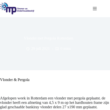
Ga
naar
de
inhoud
Vlonder met Pergola Rotterdam
29 juli 2021
0 mins
Vlonder & Pergola
Afgelopen week in Rotterdam een vlonder met pergola geplaatst. de
vlonder heeft een afmeting van 4,5 x 9 m op het hardhouten frame zijn
glad geschaafde bankiray vlonder delen 27 x190 mm geplaatst.