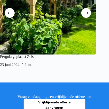
Pergola geplaatst Zeist
Vlonder
23 juni 2024
1 min
28 april
Vraag vandaag nog een vrijblijvende offerte aan
Vrijblijvende offerte
aanvragen