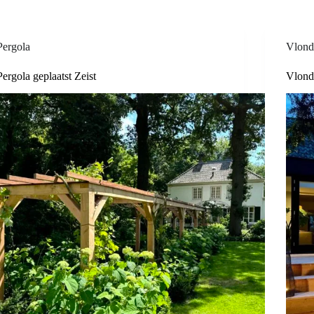
Pergola
Vlond
Pergola geplaatst Zeist
Vlond