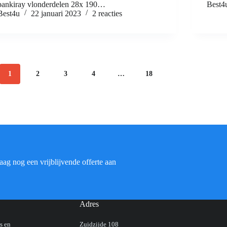
bankiray vlonderdelen 28x 190…
Best4
Best4u
22 januari 2023
2 reacties
1
2
3
4
…
18
ag nog een vrijblijvende offerte aan
Adres
s en
Zuidzijde 108