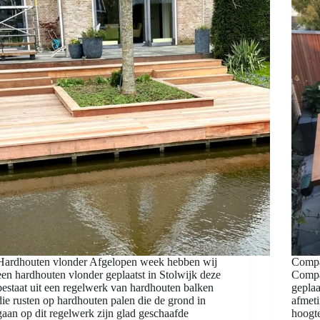
Hardhouten vlonder Afgelopen week hebben wij
Compa
een hardhouten vlonder geplaatst in Stolwijk deze
Compac
bestaat uit een regelwerk van hardhouten balken
geplaa
die rusten op hardhouten palen die de grond in
afmet
gaan op dit regelwerk zijn glad geschaafde
hoogt