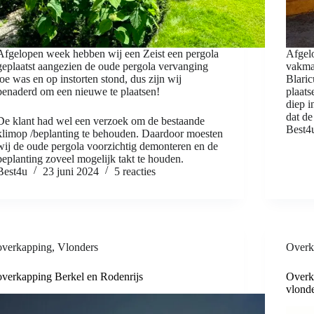
Afgelopen week hebben wij een Zeist een pergola
Afgel
geplaatst aangezien de oude pergola vervanging
vakman
toe was en op instorten stond, dus zijn wij
Blaric
benaderd om een nieuwe te plaatsen!
plaats
diep i
dat de
De klant had wel een verzoek om de bestaande
Best4
klimop /beplanting te behouden. Daardoor moesten
wij de oude pergola voorzichtig demonteren en de
beplanting zoveel mogelijk takt te houden.
Best4u
23 juni 2024
5 reacties
overkapping
,
Vlonders
Overk
overkapping Berkel en Rodenrijs
Overk
vlond