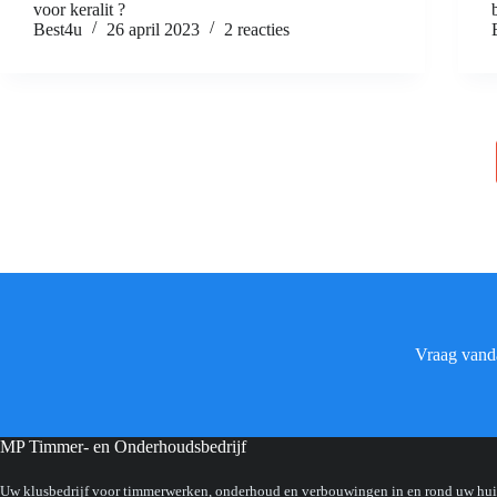
voor keralit ?
Best4u
26 april 2023
2 reacties
Vraag vanda
MP Timmer- en Onderhoudsbedrijf
Uw klusbedrijf voor timmerwerken, onderhoud en verbouwingen in en rond uw hui