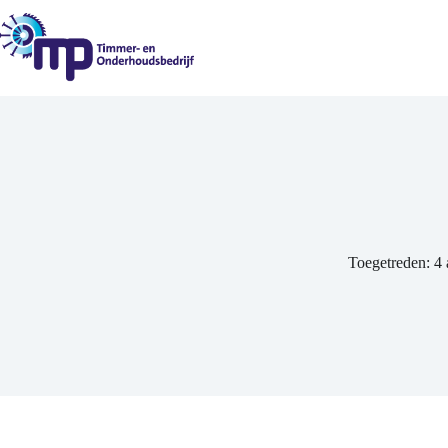
Ga
naar
de
inhoud
Toegetreden: 4