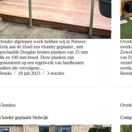
vlonder afgelopen week hebben wij in Nieuwe
Overk
Kerk aan de IJssel een vlonder geplaatst , met
overk
geschaafde Douglas houten planken van 25 mm
Zowel
dik en 190 mm breed. Deze planken zijn
van Do
gemonteerd op een regelwerk van hardhouten
verste
balken die vervolgens…
overka
Best4u
18 juli 2023
3 reacties
Best4
Vlonders
Overk
Vlonder geplaatst Stolwijk
Compac