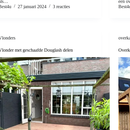
als…
een ov
Best4u
27 januari 2024
3 reacties
Best4
Vlonders
overk
Vlonder met geschaafde Douglash delen
Overk