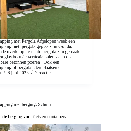
apping met Pergola Afgelopen week een
apping met pergola geplaatst in Gouda.
 de overkapping en de pergola zijn gemaakt
uglas hout de verticale palen staan op
lbare betonnen poeren . Ook een
pping of pergola laten plaatsen?
u
6 juni 2023
3 reacties
apping met berging
,
Schuur
te berging voor fiets en containers