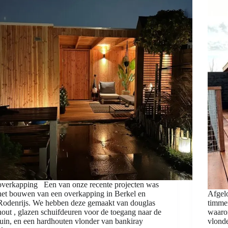
overkapping Een van onze recente projecten was
het bouwen van een overkapping in Berkel en
Afgel
Rodenrijs. We hebben deze gemaakt van douglas
timme
hout , glazen schuifdeuren voor de toegang naar de
waaro
tuin, en een hardhouten vlonder van bankiray
vlonde