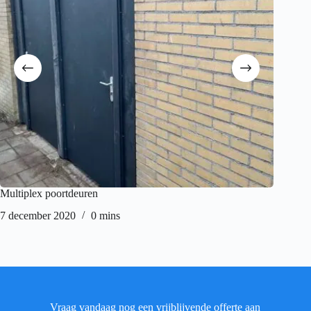
Multiplex poortdeuren
Tuin ti
7 december 2020
0 mins
26 nove
Vraag vandaag nog een vrijblijvende offerte aan