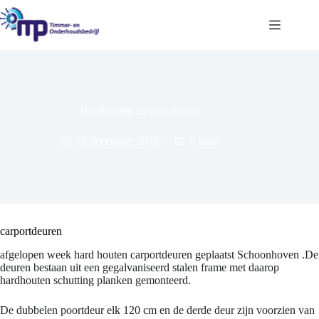
Ga
naar
de
inhoud
Hardhouten carport deuren
20 december 2020
0 mins
carportdeuren
afgelopen week hard houten carportdeuren geplaatst Schoonhoven .De
deuren bestaan uit een gegalvaniseerd stalen frame met daarop
hardhouten schutting planken gemonteerd.
De dubbelen poortdeur elk 120 cm en de derde deur zijn voorzien van