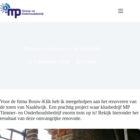
Ga
naar
de
inhoud
Renovatie van de toren van Naaldwijk
1 september 2014
0 mins
Voor de firma Bouw-Klik heb ik meegeholpen aan het renoveren van
de toren van Naaldwijk. Een prachtig project waar klusbedrijf MP
Timmer- en Onderhoudsbedrijf enorm trots op is! Bekijk hieronder het
resultaat van deze omvangrijke renovatie.