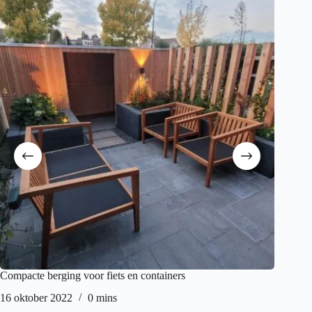
Compacte berging voor fiets en containers
Schuur 
16 oktober 2022
0 mins
30 april