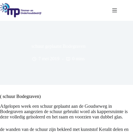
Ga
naar
de
inhoud
schuur geplaatst Bodegraven
7 mei 2019
0 mins
( schuur Bodegraven)
Afgelopen week een schuur geplaatst aan de Goudseweg in
Bodegraven aangezien de schuur gebruikt word als kappersruimte is
deze volledig geïsoleerd en het raam en voorzien van dubbel glas.
de wanden van de schuur zijn bekleed met kunststof Keralit delen en