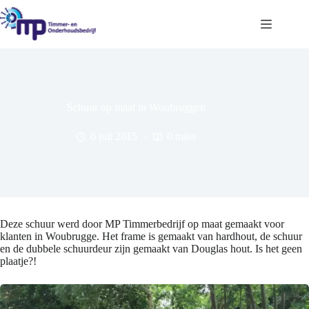
Ga
naar
de
inhoud
Schuur op maat in Woubruggen
6 juli 2015
0 mins
Deze schuur werd door MP Timmerbedrijf op maat gemaakt voor
klanten in Woubrugge. Het frame is gemaakt van hardhout, de schuur
en de dubbele schuurdeur zijn gemaakt van Douglas hout. Is het geen
plaatje?!