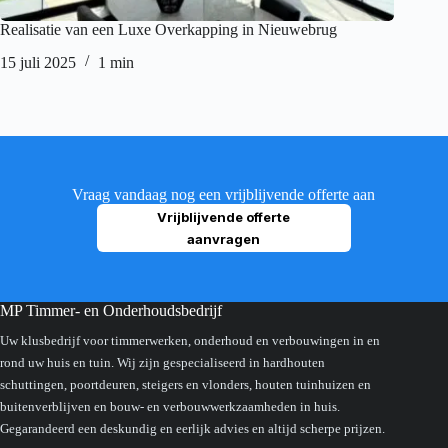
Realisatie van een Luxe Overkapping in Nieuwebrug
Pergola 
15 juli 2025
1 min
23 juni 
Vraag vandaag nog een vrijblijvende offerte aan
Vrijblijvende offerte
aanvragen
MP Timmer- en Onderhoudsbedrijf
Uw klusbedrijf voor timmerwerken, onderhoud en verbouwingen in en
rond uw huis en tuin. Wij zijn gespecialiseerd in hardhouten
schuttingen, poortdeuren, steigers en vlonders, houten tuinhuizen en
buitenverblijven en bouw- en verbouwwerkzaamheden in huis.
Gegarandeerd een deskundig en eerlijk advies en altijd scherpe prijzen.