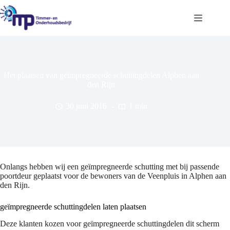
Ga
naar
de
inhoud
Het plaatsen van geïmpregneerde schuttingdelen Alphen aan
den Rijn
30 juni 2016
1 min
Onlangs hebben wij een geïmpregneerde schutting met bij passende
poortdeur geplaatst voor de bewoners van de Veenpluis in Alphen aan
den Rijn.
geïmpregneerde schuttingdelen laten plaatsen
Deze klanten kozen voor geïmpregneerde schuttingdelen dit scherm