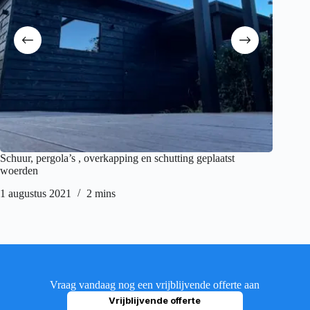
Schuur, pergola’s , overkapping en schutting geplaatst
Schutti
woerden
30 juli 
1 augustus 2021
2 mins
Vraag vandaag nog een vrijblijvende offerte aan
Vrijblijvende offerte